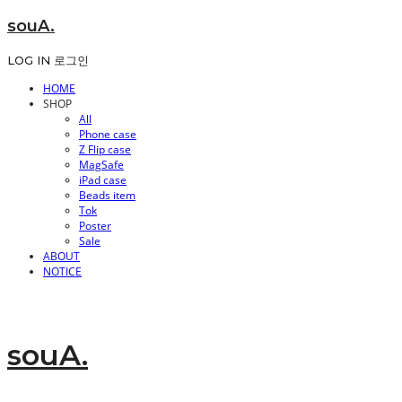
souA.
LOG IN
로그인
HOME
SHOP
All
Phone case
Z Flip case
MagSafe
iPad case
Beads item
Tok
Poster
Sale
ABOUT
NOTICE
souA.