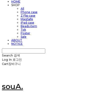
HOME
SHOP
All
Phone case
Z Flip case
MagSafe
iPad case
Beads item
Tok
Poster
Sale
ABOUT
NOTICE
Search
검색
Log In
로그인
Cart
장바구니
souA.