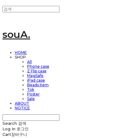
souA.
HOME
SHOP
All
Phone case
Z Flip case
MagSafe
iPad case
Beads item
Tok
Poster
Sale
ABOUT
NOTICE
Search
검색
Log In
로그인
Cart
장바구니