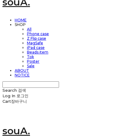
souA.
HOME
SHOP
All
Phone case
Z Flip case
MagSafe
iPad case
Beads item
Tok
Poster
Sale
ABOUT
NOTICE
Search
검색
Log In
로그인
Cart
장바구니
souA.