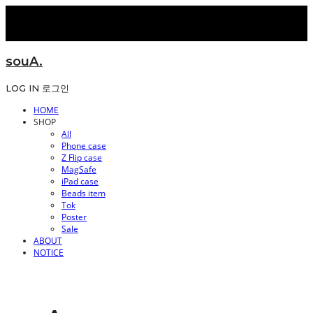
souA.
LOG IN
로그인
HOME
SHOP
All
Phone case
Z Flip case
MagSafe
iPad case
Beads item
Tok
Poster
Sale
ABOUT
NOTICE