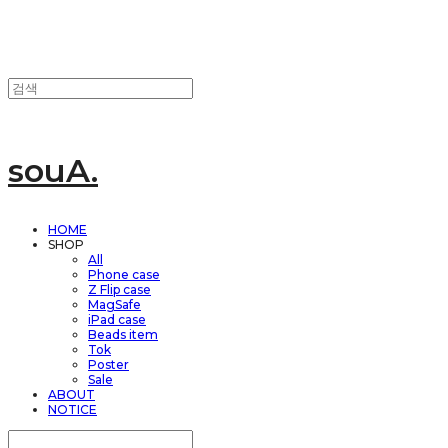
souA.
HOME
SHOP
All
Phone case
Z Flip case
MagSafe
iPad case
Beads item
Tok
Poster
Sale
ABOUT
NOTICE