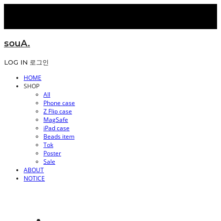
souA.
LOG IN
로그인
HOME
SHOP
All
Phone case
Z Flip case
MagSafe
iPad case
Beads item
Tok
Poster
Sale
ABOUT
NOTICE