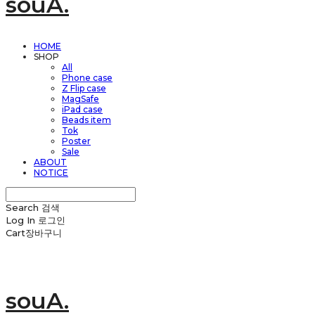
souA.
HOME
SHOP
All
Phone case
Z Flip case
MagSafe
iPad case
Beads item
Tok
Poster
Sale
ABOUT
NOTICE
Search
검색
Log In
로그인
Cart
장바구니
souA.