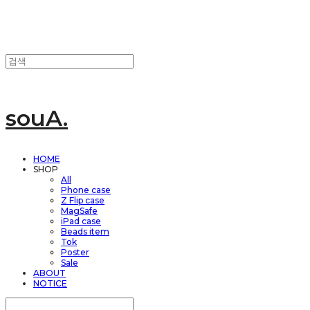
souA.
HOME
SHOP
All
Phone case
Z Flip case
MagSafe
iPad case
Beads item
Tok
Poster
Sale
ABOUT
NOTICE