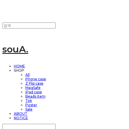
souA.
HOME
SHOP
All
Phone case
Z Flip case
MagSafe
iPad case
Beads item
Tok
Poster
Sale
ABOUT
NOTICE