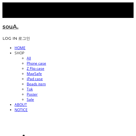
souA.
LOG IN
로그인
HOME
SHOP
All
Phone case
Z Flip case
MagSafe
iPad case
Beads item
Tok
Poster
Sale
ABOUT
NOTICE