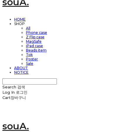
souA.
HOME
SHOP
All
Phone case
Z Flip case
MagSafe
iPad case
Beads item
Tok
Poster
Sale
ABOUT
NOTICE
Search
검색
Log In
로그인
Cart
장바구니
souA.