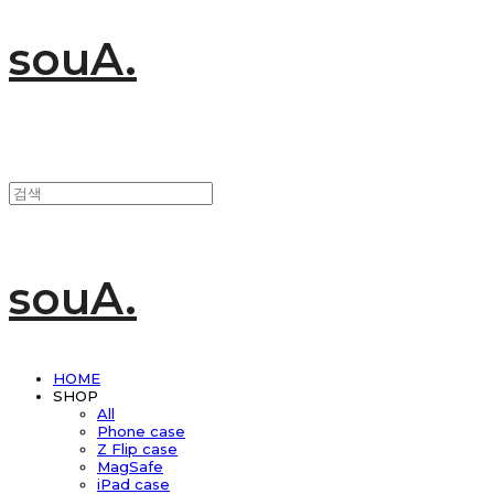
souA.
souA.
HOME
SHOP
All
Phone case
Z Flip case
MagSafe
iPad case