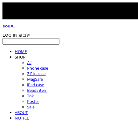
souA.
LOG IN
로그인
HOME
SHOP
All
Phone case
Z Flip case
MagSafe
iPad case
Beads item
Tok
Poster
Sale
ABOUT
NOTICE