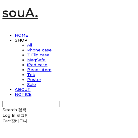
souA.
HOME
SHOP
All
Phone case
Z Flip case
MagSafe
iPad case
Beads item
Tok
Poster
Sale
ABOUT
NOTICE
Search
검색
Log In
로그인
Cart
장바구니