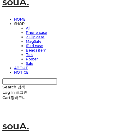
souA.
HOME
SHOP
All
Phone case
Z Flip case
MagSafe
iPad case
Beads item
Tok
Poster
Sale
ABOUT
NOTICE
Search
검색
Log In
로그인
Cart
장바구니
souA.