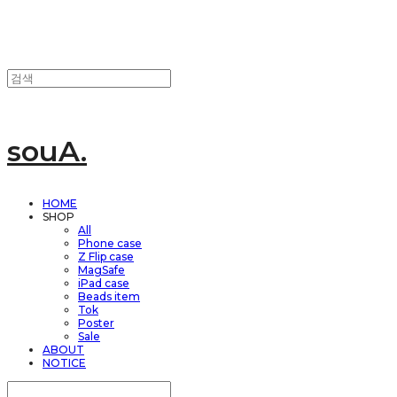
souA.
HOME
SHOP
All
Phone case
Z Flip case
MagSafe
iPad case
Beads item
Tok
Poster
Sale
ABOUT
NOTICE