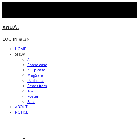
souA.
LOG IN
로그인
HOME
SHOP
All
Phone case
Z Flip case
MagSafe
iPad case
Beads item
Tok
Poster
Sale
ABOUT
NOTICE