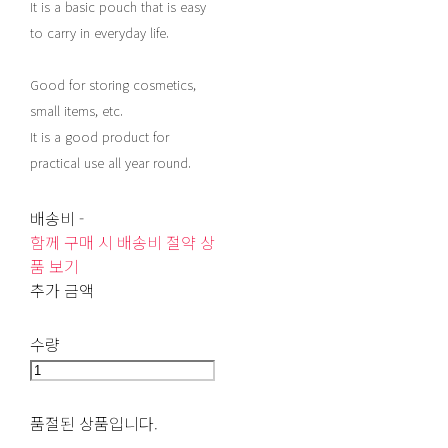
It is a basic pouch that is easy
to carry in everyday life.
Good for storing cosmetics,
small items, etc.
It is a good product for
practical use all year round.
배송비
-
함께 구매 시 배송비 절약 상
품 보기
추가 금액
수량
품절된 상품입니다.