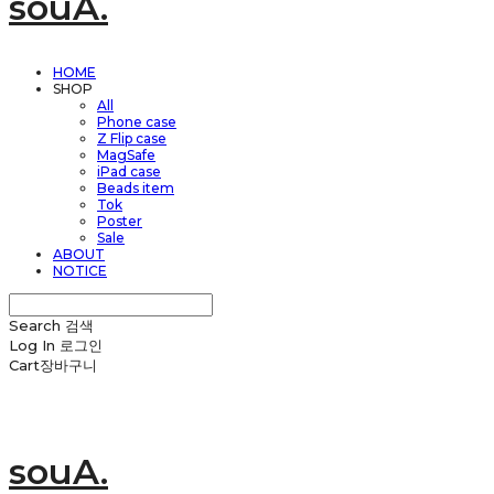
souA.
HOME
SHOP
All
Phone case
Z Flip case
MagSafe
iPad case
Beads item
Tok
Poster
Sale
ABOUT
NOTICE
Search
검색
Log In
로그인
Cart
장바구니
souA.