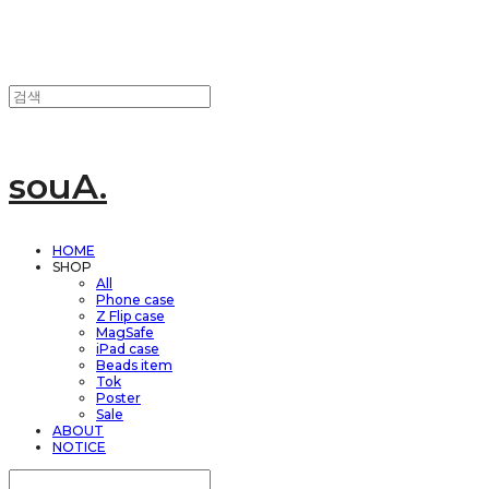
souA.
HOME
SHOP
All
Phone case
Z Flip case
MagSafe
iPad case
Beads item
Tok
Poster
Sale
ABOUT
NOTICE