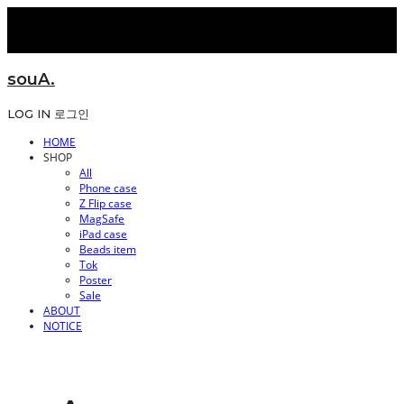
souA.
LOG IN
로그인
HOME
SHOP
All
Phone case
Z Flip case
MagSafe
iPad case
Beads item
Tok
Poster
Sale
ABOUT
NOTICE