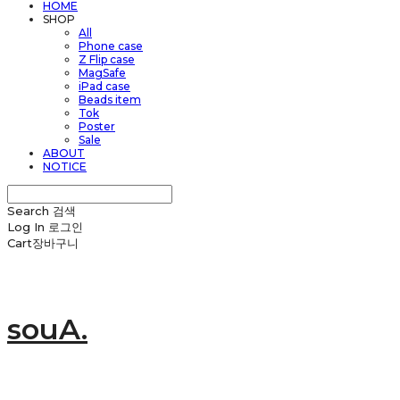
HOME
SHOP
All
Phone case
Z Flip case
MagSafe
iPad case
Beads item
Tok
Poster
Sale
ABOUT
NOTICE
Search
검색
Log In
로그인
Cart
장바구니
souA.