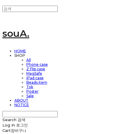
souA.
HOME
SHOP
All
Phone case
Z Flip case
MagSafe
iPad case
Beads item
Tok
Poster
Sale
ABOUT
NOTICE
Search
검색
Log In
로그인
Cart
장바구니