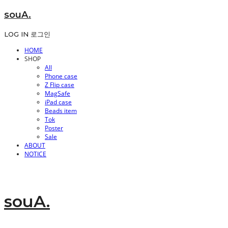
souA.
LOG IN
로그인
HOME
SHOP
All
Phone case
Z Flip case
MagSafe
iPad case
Beads item
Tok
Poster
Sale
ABOUT
NOTICE
souA.