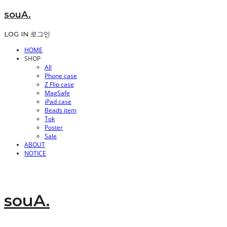
souA.
LOG IN
로그인
HOME
SHOP
All
Phone case
Z Flip case
MagSafe
iPad case
Beads item
Tok
Poster
Sale
ABOUT
NOTICE
souA.