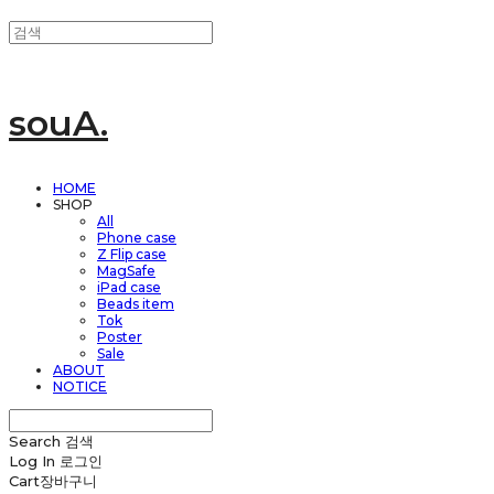
souA.
HOME
SHOP
All
Phone case
Z Flip case
MagSafe
iPad case
Beads item
Tok
Poster
Sale
ABOUT
NOTICE
Search
검색
Log In
로그인
Cart
장바구니