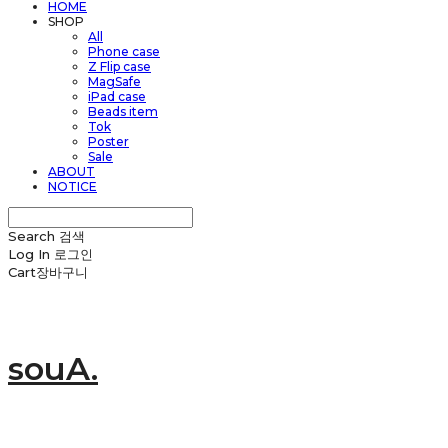
HOME
SHOP
All
Phone case
Z Flip case
MagSafe
iPad case
Beads item
Tok
Poster
Sale
ABOUT
NOTICE
Search
검색
Log In
로그인
Cart
장바구니
souA.