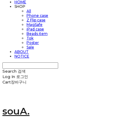
HOME
SHOP
All
Phone case
Z Flip case
MagSafe
iPad case
Beads item
Tok
Poster
Sale
ABOUT
NOTICE
Search
검색
Log In
로그인
Cart
장바구니
souA.