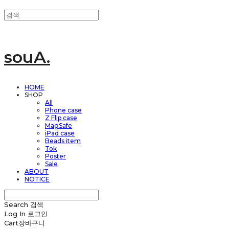
souA.
HOME
SHOP
All
Phone case
Z Flip case
MagSafe
iPad case
Beads item
Tok
Poster
Sale
ABOUT
NOTICE
Search
검색
Log In
로그인
Cart
장바구니