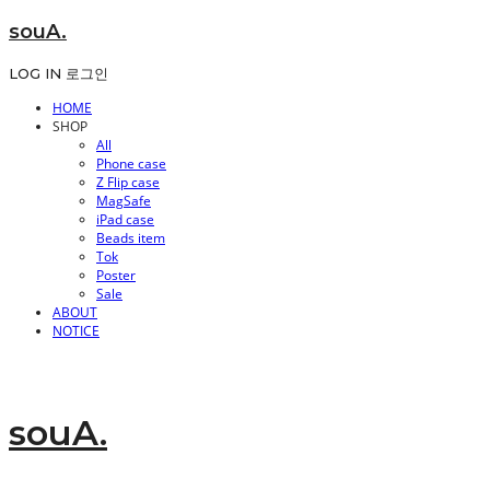
souA.
LOG IN
로그인
HOME
SHOP
All
Phone case
Z Flip case
MagSafe
iPad case
Beads item
Tok
Poster
Sale
ABOUT
NOTICE
souA.