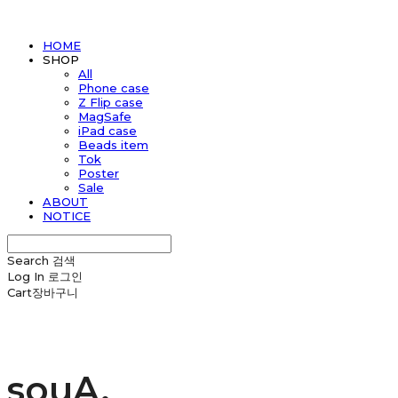
HOME
SHOP
All
Phone case
Z Flip case
MagSafe
iPad case
Beads item
Tok
Poster
Sale
ABOUT
NOTICE
Search
검색
Log In
로그인
Cart
장바구니
souA.