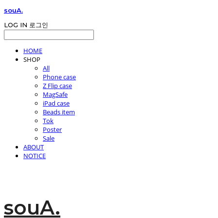
souA.
LOG IN
로그인
HOME
SHOP
All
Phone case
Z Flip case
MagSafe
iPad case
Beads item
Tok
Poster
Sale
ABOUT
NOTICE
souA.